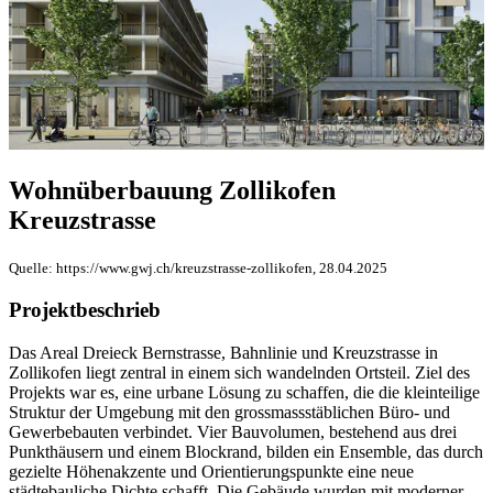
Wohnüberbauung Zollikofen
Kreuzstrasse
Quelle: https://www.gwj.ch/kreuzstrasse-zollikofen, 28.04.2025
Projektbeschrieb
Das Areal Dreieck Bernstrasse, Bahnlinie und Kreuzstrasse in
Zollikofen liegt zentral in einem sich wandelnden Ortsteil. Ziel des
Projekts war es, eine urbane Lösung zu schaffen, die die kleinteilige
Struktur der Umgebung mit den grossmassstäblichen Büro- und
Gewerbebauten verbindet. Vier Bauvolumen, bestehend aus drei
Punkthäusern und einem Blockrand, bilden ein Ensemble, das durch
gezielte Höhenakzente und Orientierungspunkte eine neue
städtebauliche Dichte schafft. Die Gebäude wurden mit moderner